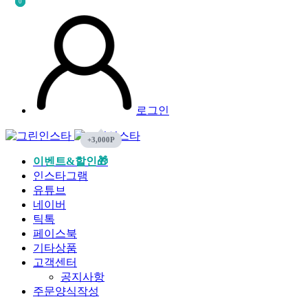
0
0
로그인
이벤트&할인🎁
인스타그램
유튜브
네이버
틱톡
페이스북
기타상품
고객센터
공지사항
주문양식작성