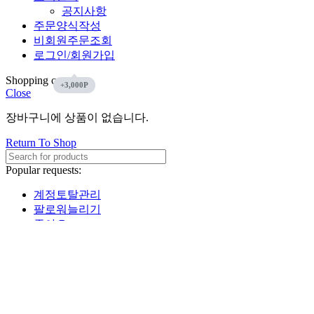
공지사항
주문양식작성
비회원주문조회
로그인/회원가입
Shopping cart
Close
장바구니에 상품이 없습니다.
Return To Shop
Popular requests:
계정토탈관리
팔로워늘리기
좋아요
인스타그램
유튜브
페이스북
틱톡
Start typing to see products you are looking for.