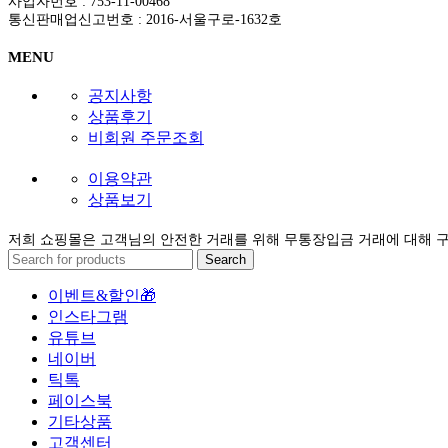
사업자번호 : 753-11-00468
통신판매업신고번호 : 2016-서울구로-1632호
MENU
공지사항
상품후기
비회원 주문조회
이용약관
상품보기
저희 쇼핑몰은 고객님의 안전한 거래를 위해 무통장입금 거래에 대해 
Search
이벤트&할인🎁
인스타그램
유튜브
네이버
틱톡
페이스북
기타상품
고객센터