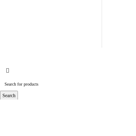
Search
Popular requests:
계정토탈관리
팔로워늘리기