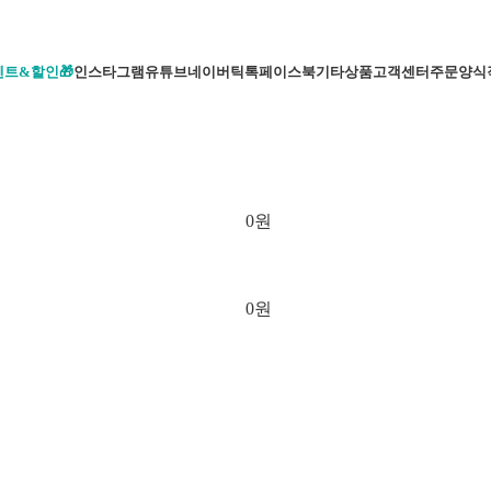
벤트&할인🎁
인스타그램
유튜브
네이버
틱톡
페이스북
기타상품
고객센터
주문양식
0
원
0
원