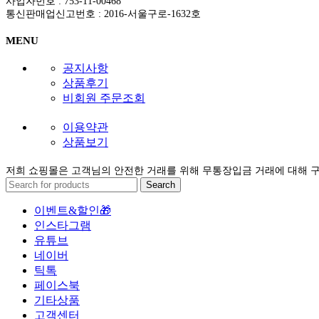
사업자번호 : 753-11-00468
통신판매업신고번호 : 2016-서울구로-1632호
MENU
공지사항
상품후기
비회원 주문조회
이용약관
상품보기
저희 쇼핑몰은 고객님의 안전한 거래를 위해 무통장입금 거래에 대해 
Search
이벤트&할인🎁
인스타그램
유튜브
네이버
틱톡
페이스북
기타상품
고객센터