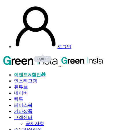
로그인
이벤트&할인🎁
인스타그램
유튜브
네이버
틱톡
페이스북
기타상품
고객센터
공지사항
주문양식작성