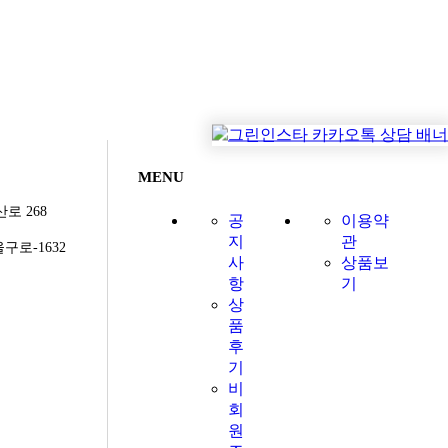
MENU
로 268
공
이용약
지
관
구로-1632
사
상품보
항
기
상
품
후
기
비
회
원