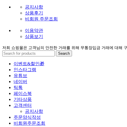
사업자번호 : 753-11-00468
통신판매업신고번호 : 2016-서울구로-1632호
MENU
공지사항
상품후기
비회원 주문조회
이용약관
상품보기
저희 쇼핑몰은 고객님의 안전한 거래를 위해 무통장입금 거래에 대해 
Search
이벤트&할인🎁
인스타그램
유튜브
네이버
틱톡
페이스북
기타상품
고객센터