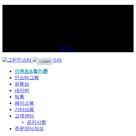
로그인
이벤트&할인🎁
인스타그램
유튜브
네이버
틱톡
페이스북
기타상품
고객센터
공지사항
주문양식작성