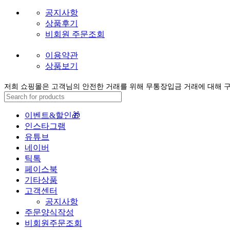
사업자번호 : 753-11-00468
통신판매업신고번호 : 2016-서울구로-1632호
MENU
공지사항
상품후기
비회원 주문조회
이용약관
상품보기
저희 쇼핑몰은 고객님의 안전한 거래를 위해 무통장입금 거래에 대해 
이벤트&할인🎁
인스타그램
유튜브
네이버
틱톡
페이스북
기타상품
고객센터