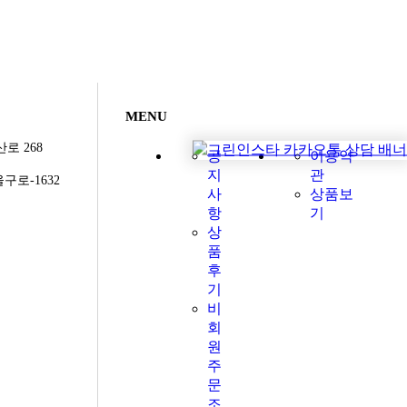
MENU
로 268
공
이용약
지
관
구로-1632
사
상품보
항
기
상
품
후
기
비
회
원
주
문
조