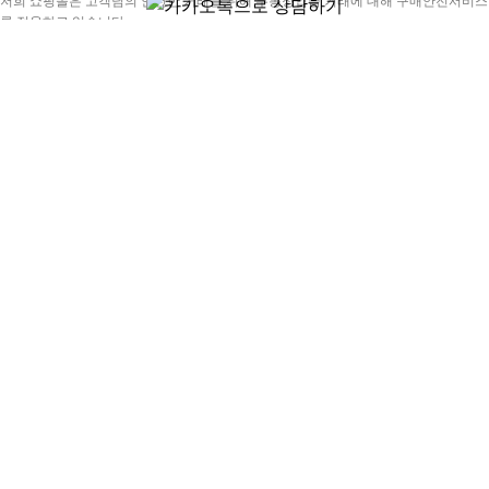
저희 쇼핑몰은 고객님의 안전한 거래를 위해 무통장입금 거래에 대해 구매안전서비스
를 적용하고 있습니다.
Search
Popular requests:
계정토탈관리
팔로워늘리기
좋아요
인스타그램
유튜브
페이스북
틱톡