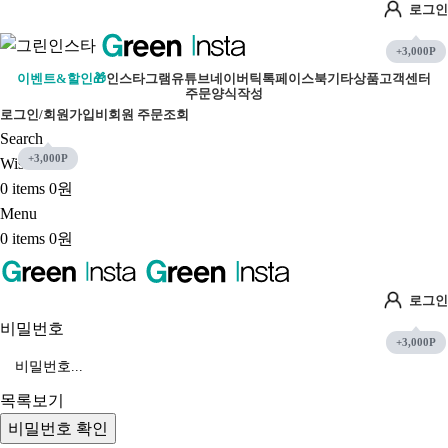
로그인
이벤트&할인🎁
인스타그램
유튜브
네이버
틱톡
페이스북
기타상품
고객센터
주문양식작성
로그인/회원가입
비회원 주문조회
Search
Wishlist
0
items
0
원
Menu
0
items
0
원
로그인
비밀번호
목록보기
비밀번호 확인