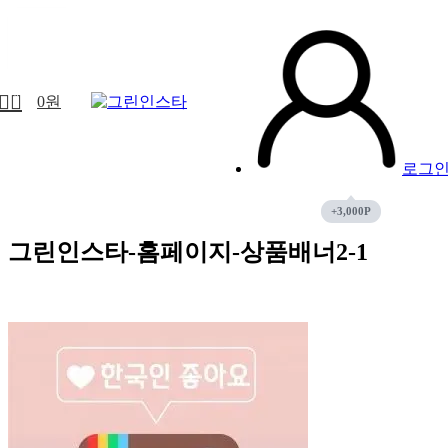
18
3월
0
0
원
로그
그린인스타-홈페이지-상품배너2-1