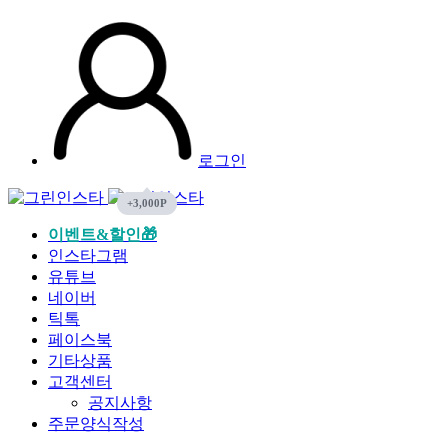
0
0
로그인
이벤트&할인🎁
인스타그램
유튜브
네이버
틱톡
페이스북
기타상품
고객센터
공지사항
주문양식작성