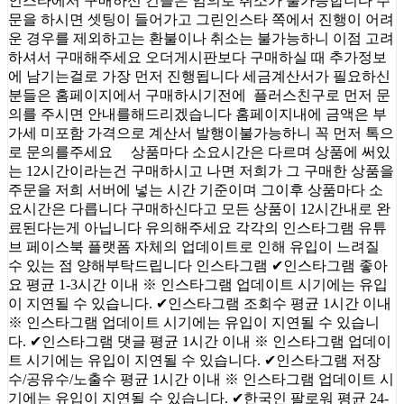
인스타에서 구매하신 건들은 임의로 취소가 불가능합니다 주
문을 하시면 셋팅이 들어가고 그린인스타 쪽에서 진행이 어려
운 경우를 제외하고는 환불이나 취소는 불가능하니 이점 고려
하셔서 구매해주세요 오더게시판보다 구매하실 때 추가정보
에 남기는걸로 가장 먼저 진행됩니다 세금계산서가 필요하신
분들은 홈페이지에서 구매하시기전에 플러스친구로 먼저 문
의를 주시면 안내를해드리겠습니다 홈페이지내에 금액은 부
가세 미포함 가격으로 계산서 발행이불가능하니 꼭 먼저 톡으
로 문의를주세요 상품마다 소요시간은 다르며 상품에 써있
는 12시간이라는건 구매하시고 나면 저희가 그 구매한 상품을
주문을 저희 서버에 넣는 시간 기준이며 그이후 상품마다 소
요시간은 다릅니다 구매하신다고 모든 상품이 12시간내로 완
료된다는게 아닙니다 유의해주세요 각각의 인스타그램 유튜
브 페이스북 플랫폼 자체의 업데이트로 인해 유입이 느려질
수 있는 점 양해부탁드립니다 인스타그램 ✔인스타그램 좋아
요 평균 1-3시간 이내 ※ 인스타그램 업데이트 시기에는 유입
이 지연될 수 있습니다. ✔인스타그램 조회수 평균 1시간 이내
※ 인스타그램 업데이트 시기에는 유입이 지연될 수 있습니
다. ✔인스타그램 댓글 평균 1시간 이내 ※ 인스타그램 업데이
트 시기에는 유입이 지연될 수 있습니다. ✔인스타그램 저장
수/공유수/노출수 평균 1시간 이내 ※ 인스타그램 업데이트 시
기에는 유입이 지연될 수 있습니다. ✔한국인 팔로워 평균 24-