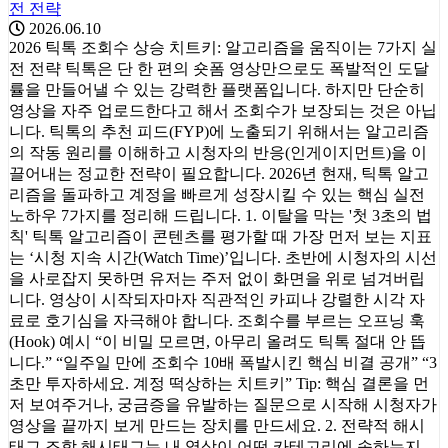
전 전략
2026.06.10
2026 틱톡 조회수 상승 치트키: 알고리즘을 움직이는 7가지 실
전 전략 틱톡은 단 한 편의 숏폼 영상만으로도 폭발적인 도달
률을 만들어낼 수 있는 강력한 플랫폼입니다. 하지만 단순히
영상을 자주 업로드한다고 해서 조회수가 보장되는 것은 아닙
니다. 틱톡의 추천 피드(FYP)에 노출되기 위해서는 알고리즘
의 작동 원리를 이해하고 시청자의 반응(인게이지먼트)을 이
끌어내는 정교한 전략이 필요합니다. 2026년 현재, 틱톡 알고
리즘을 돌파하고 계정을 빠르게 성장시킬 수 있는 핵심 실전
노하우 7가지를 정리해 드립니다. 1. 이탈을 막는 '첫 3초의 법
칙' 틱톡 알고리즘이 콘텐츠를 평가할 때 가장 먼저 보는 지표
는 ‘시청 지속 시간(Watch Time)’입니다. 초반에 시청자의 시선
을 사로잡지 못하면 유저는 주저 없이 화면을 위로 넘겨버립
니다. 영상이 시작되자마자 직관적인 카피나 강렬한 시각 자
료로 호기심을 자극해야 합니다. 조회수를 부르는 오프닝 훅
(Hook) 예시 “이 비밀 모르면, 아무리 올려도 틱톡 절대 안 뜹
니다.” “일주일 만에 조회수 10배 폭발시킨 핵심 비결 공개” “3
초만 투자하세요. 계정 떡상하는 치트키” Tip: 핵심 결론을 먼
저 보여주거나, 궁금증을 유발하는 질문으로 시작해 시청자가
영상을 끝까지 보게 만드는 장치를 만드세요. 2. 전략적 해시
태그 조합 해시태그는 내 영상이 어떤 카테고리에 속하는지