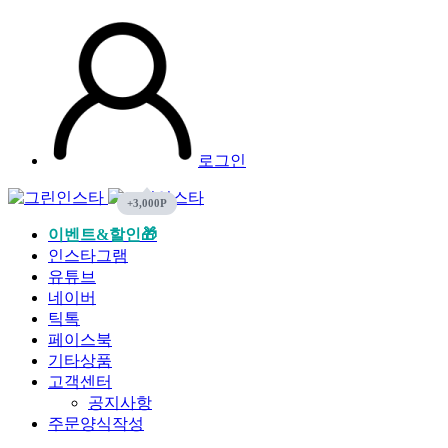
0
0
로그인
이벤트&할인🎁
인스타그램
유튜브
네이버
틱톡
페이스북
기타상품
고객센터
공지사항
주문양식작성