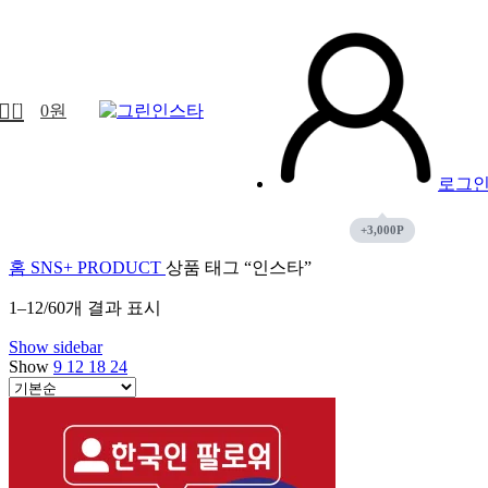
-63%
-46%
-52%
-56%
-55%
-53%
0
0
원
로그
홈
SNS+ PRODUCT
상품 태그 “인스타”
1–12/60개 결과 표시
Show sidebar
Show
9
12
18
24