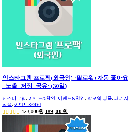
인스타그램 프로팩(외국인) ·팔로워+자동 좋아요
+노출+저장+공유· (30일)
인스타그램
,
이벤트&할인
,
이벤트&할인
,
팔로워 상품
,
패키지
상품
,
이벤트&할인
원
현
428,000
원
189,000
원
래
재
가
가
격:
격:
428,000
189,000