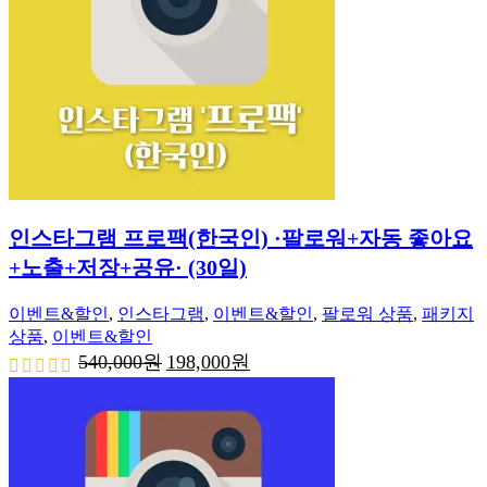
인스타그램 프로팩(한국인) ·팔로워+자동 좋아요
+노출+저장+공유· (30일)
이벤트&할인
,
인스타그램
,
이벤트&할인
,
팔로워 상품
,
패키지
상품
,
이벤트&할인
원
현
540,000
원
198,000
원
래
재
가
가
격:
격:
540,000
198,000
원.
원.