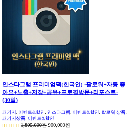
1,555,000
700,000
원.
원.
인스타그램 프리미엄팩(한국인) ·팔로워+자동 좋
아요+노출+저장+공유+프로필방문+리포스트·
(30일)
패키지
,
이벤트&할인
,
인스타그램
,
이벤트&할인
,
팔로워 상품
,
패키지상품
,
이벤트&할인
원
현
1,895,000
원
900,000
원
래
재