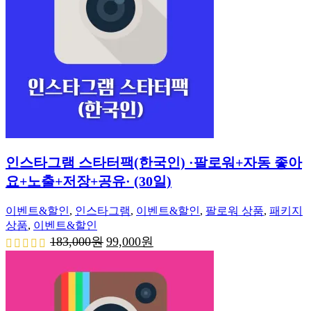
인스타그램 스타터팩(한국인) ·팔로워+자동 좋아
요+노출+저장+공유· (30일)
이벤트&할인
,
인스타그램
,
이벤트&할인
,
팔로워 상품
,
패키지
상품
,
이벤트&할인
원
현
183,000
원
99,000
원
래
재
가
가
격:
격:
183,000
99,000
원.
원.