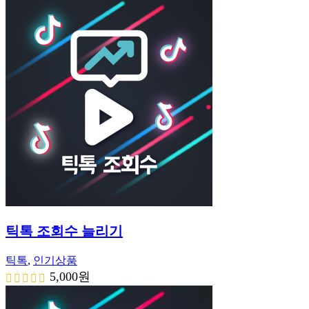
가
가
격:
격:
1,895,000
900,000
원.
원.
틱톡 조회수 늘리기
틱톡
,
인기상품
5,000
원