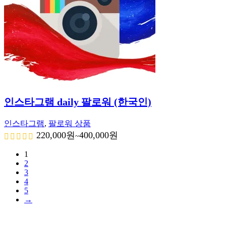
인스타그램 daily 팔로워 (한국인)
인스타그램
,
팔로워 상품
220,000
원
400,000
원
~
1
2
3
4
5
→
CS CENTER