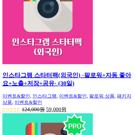
인스타그램 스타터팩(외국인) ·팔로워+자동 좋아
요+노출+저장+공유· (30일)
이벤트&할인
,
인스타그램
,
이벤트&할인
,
팔로워 상품
,
패키지
상품
,
이벤트&할인
원
현
124,000
원
59,000
원
래
재
가
가
격:
격:
124,000
59,000
원.
원.