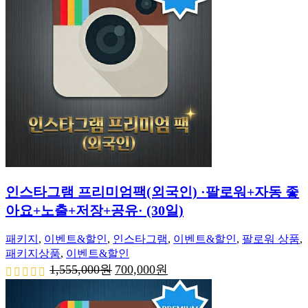
원.
원.
인스타그램 프리미엄팩(외국인) ·팔로워+자동 좋
아요+노출+저장+공유· (30일)
패키지
,
이벤트&할인
,
인스타그램
,
이벤트&할인
,
팔로워 상품
,
패키지상품
,
이벤트&할인
원
현
1,555,000
원
700,000
원
래
재
가
가
격:
격: