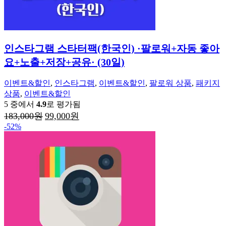
인스타그램 스타터팩(한국인) ·팔로워+자동 좋아
요+노출+저장+공유· (30일)
이벤트&할인
,
인스타그램
,
이벤트&할인
,
팔로워 상품
,
패키지
상품
,
이벤트&할인
5 중에서
4.9
로 평가됨
원
현
183,000
원
99,000
원
래
재
-52%
가
가
격:
격:
183,000
99,000
원.
원.