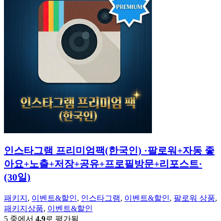
1,555,000
700,000
원.
원.
인스타그램 프리미엄팩(한국인) ·팔로워+자동 좋
아요+노출+저장+공유+프로필방문+리포스트·
(30일)
패키지
,
이벤트&할인
,
인스타그램
,
이벤트&할인
,
팔로워 상품
,
패키지상품
,
이벤트&할인
5 중에서
4.9
로 평가됨