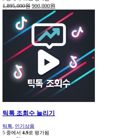
원
현
1,895,000
원
900,000
원
래
재
가
가
격:
격:
1,895,000
900,000
원.
원.
틱톡 조회수 늘리기
틱톡
,
인기상품
5 중에서
4.9
로 평가됨