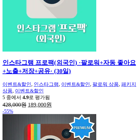
인스타그램 프로팩(외국인) ·팔로워+자동 좋아요
+노출+저장+공유· (30일)
이벤트&할인
,
인스타그램
,
이벤트&할인
,
팔로워 상품
,
패키지
상품
,
이벤트&할인
5 중에서
4.9
로 평가됨
원
현
428,000
원
189,000
원
래
재
-55%
가
가
격:
격:
428,000
189,000
원.
원.