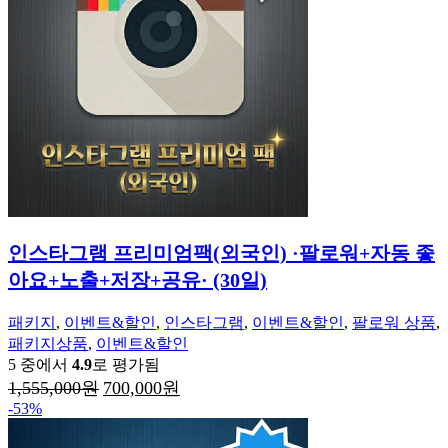
인스타그램 프리미엄팩(외국인) ·팔로워+자동 좋
아요+노출+저장+공유· (30일)
패키지
,
이벤트&할인
,
인스타그램
,
이벤트&할인
,
팔로워 상품
,
패키지상품
,
이벤트&할인
5 중에서
4.9
로 평가됨
원
현
1,555,000
원
700,000
원
래
재
-53%
가
가
격:
격: