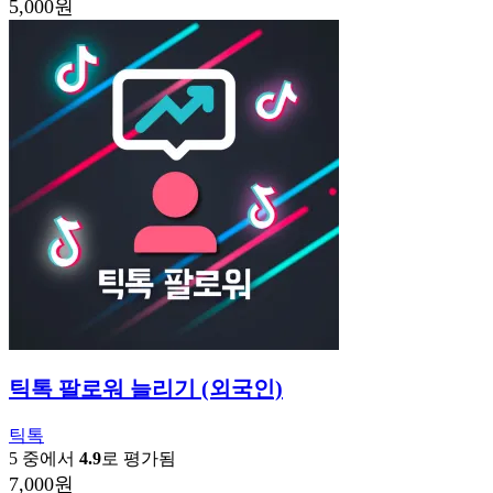
5,000
원
틱톡 팔로워 늘리기 (외국인)
틱톡
5 중에서
4.9
로 평가됨
7,000
원