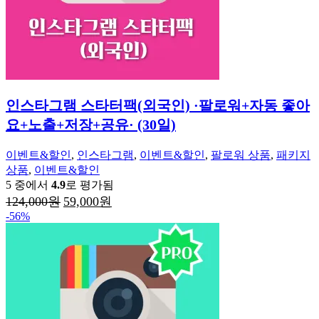
인스타그램 스타터팩(외국인) ·팔로워+자동 좋아
요+노출+저장+공유· (30일)
이벤트&할인
,
인스타그램
,
이벤트&할인
,
팔로워 상품
,
패키지
상품
,
이벤트&할인
5 중에서
4.9
로 평가됨
원
현
124,000
원
59,000
원
래
재
-56%
가
가
격:
격:
124,000
59,000
원.
원.