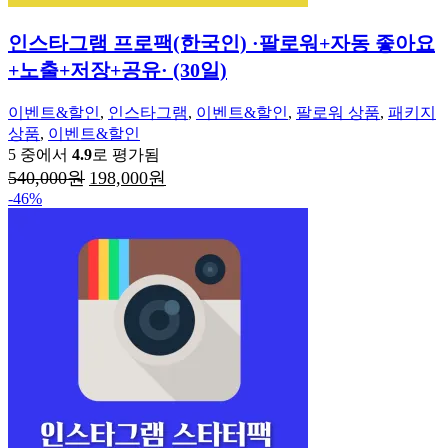
인스타그램 프로팩(한국인) ·팔로워+자동 좋아요
+노출+저장+공유· (30일)
이벤트&할인
,
인스타그램
,
이벤트&할인
,
팔로워 상품
,
패키지
상품
,
이벤트&할인
5 중에서
4.9
로 평가됨
원
현
540,000
원
198,000
원
래
재
-46%
가
가
격:
격:
540,000
198,000
원.
원.