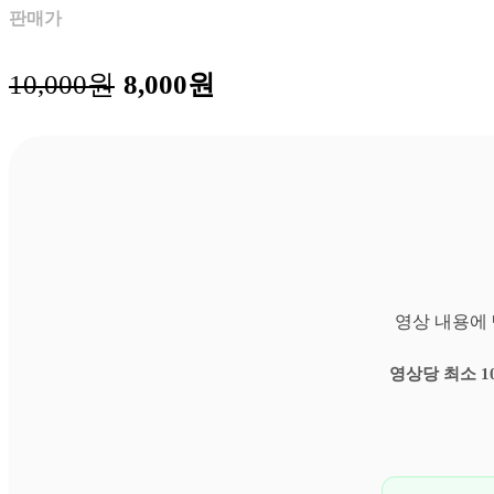
판매가
원
현
10,000
원
8,000
원
래
재
가
가
격:
격:
10,000
8,000
원.
원.
영상 내용에 
영상당 최소 1