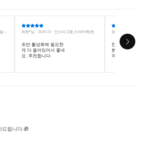
도달노
최현*님 · 26.03.15 · 인스타그램 스타터팩(한국
정수*님 · 26.0
인) ·팔로워+자동 좋아요+노출+저장+공유·
인) ·팔로워+자
(30일)
(30일)
초반 활성화에 필요한
친구한테 추천
게 다 들어있어서 좋네
본건데 구성도 
요. 추천합니다.
격도 너무 좋네
다 쓰면 또 이
올게요!
아드립니다 🎁