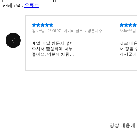
인
카테고리:
유튜브
댓
글
(자
동
강도*님 · 26.06.07 · 네이버 블로그 방문자수
dodo***님
입
늘리기 (투데이)
댓글(내용 
력)
매일 매일 방문자 넣어
댓글 내용
수
주셔서 활성화에 너무
서 정말 
량
좋아요. 덕분에 체험단
게시물에
도 신청했어요 ㅋㅋ
게 사용하
영상 내용에 