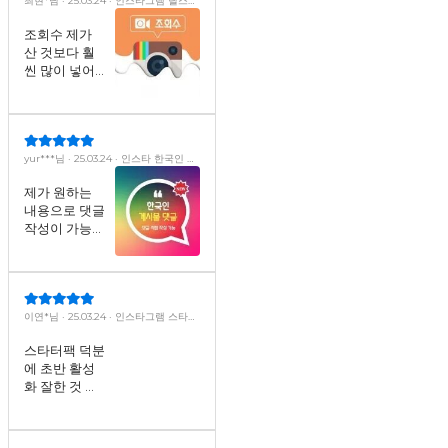
최현*님 · 25.03.24 · 인스타그램 릴스
조회수
조회수 제가
산 것보다 훨
씬 많이 넣어
주셔서 너무
좋았어요. 서
비스 굿이네
요!
yur***님 · 25.03.24 · 인스타 한국인 게
시물 댓글(내용 직접 입력)
제가 원하는
내용으로 댓글
작성이 가능해
서 좋았어요.
내용 작성도
상담원님이 도
와주셔서 수월
했습니다^^
이연*님 · 25.03.24 · 인스타그램 스타터
팩(한국인) ·팔로워+자동 좋아요+노출
+저장+공유· (30일)
스타터팩 덕분
에 초반 활성
화 잘한 것 같
아요. 가격도
저렴해서 마음
에 들었네요