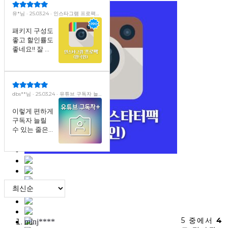
ㅎㅎ
유*님 · 25.03.24 · 인스타그램 프로팩
(한국인) ·팔로워+자동 좋아요+노출+저
장+공유· (30일)
패키지 구성도
좋고 할인률도
좋네요!! 잘 이
용했습니다!
dbs**님 · 25.03.24 · 유튜브 구독자 늘
리기
이렇게 편하게
구독자 늘릴
수 있는 줄은
몰랐어요 ㅋㅋ
감사합니다.
5 중에서
4
minj****