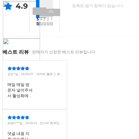
4.9
등록된 평가 항목이 없습니다.
3%
3%
0%
0%
5
4
3
2
1
점
점
점
점
점
베스트 리뷰
판매자가 선정한 베스트 리뷰입니다.
강도*님 · 26.06.07 · 네이버 블로그 방
문자수 늘리기 (투데이)
매일 매일 방
문자 넣어주셔
서 활성화에
너무 좋아요.
덕분에 체험단
도 신청했어요
ㅋㅋ
dodo***님 · 26.05.14 · 인스타 한국인
게시물 댓글(내용 직접 입력)
댓글 내용 지
정 가능해서