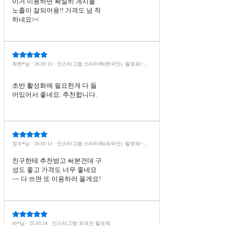
이거 이용하면 확실히 게시물
노출이 잘되어용!! 가격도 넘 착
하네요><
최현*님 · 26.03.15 · 인스타그램 스타터팩(한국인) ·팔로워+자
동 좋아요+노출+저장+공유· (30일)
초반 활성화에 필요한게 다 들
어있어서 좋네요. 추천합니다.
정수*님 · 26.01.11 · 인스타그램 스타터팩(외국인) ·팔로워+자
동 좋아요+노출+저장+공유· (30일)
친구한테 추천받고 써본건데 구
성도 좋고 가격도 너무 좋네요
~~ 다 쓰면 또 이용하러 올게요!
바*님 · 25.03.24 · 인스타그램 외국인 팔로워