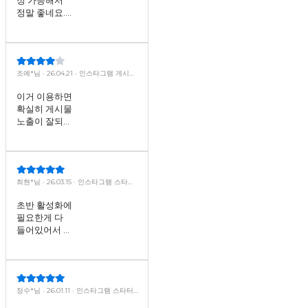
정말 좋네요.
광고 게시물에
특히 유용하게
사용하고 있습
니다.
조예*님 · 26.04.21 · 인스타그램 게시물
도달노출수 늘리기
이거 이용하면
확실히 게시물
노출이 잘되어
용!! 가격도 넘
착하네요><
최현*님 · 26.03.15 · 인스타그램 스타터
팩(한국인) ·팔로워+자동 좋아요+노출
+저장+공유· (30일)
초반 활성화에
필요한게 다
들어있어서 좋
네요. 추천합
니다.
정수*님 · 26.01.11 · 인스타그램 스타터
팩(외국인) ·팔로워+자동 좋아요+노출