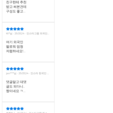
+저장+공유· (30일)
친구한테 추천
받고 써본건데
구성도 좋고
가격도 너무
좋네요~~ 다
쓰면 또 이용
하러 올게요!
바*님 · 25.03.24 · 인스타그램 외국인
팔로워
여기 외국인
팔로워 엄청
저렴하네요!
이벤트도 엄청
빵빵하고 너무
좋았어요 :)
jan***님 · 25.03.24 · 인스타 한국인 댓
글+대댓글(직접 내용입력 필수)
포토 / 91 건
댓글말고 대댓
글도 되다니..
짱이네요 ㅋㅋ
ㅋ... 최고입니
다!!