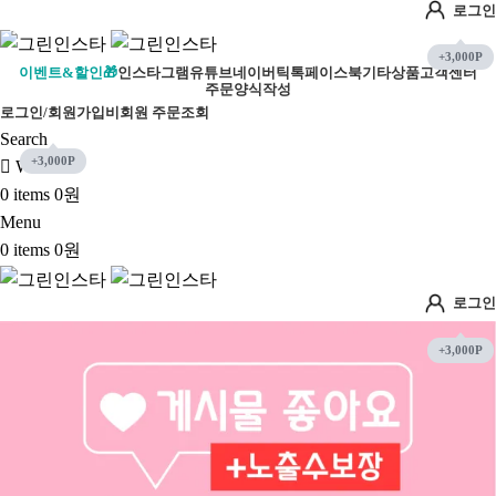
로그인
-56%
-50%
이벤트&할인🎁
인스타그램
유튜브
네이버
틱톡
페이스북
기타상품
고객센터
주문양식작성
로그인/회원가입
비회원 주문조회
Search
Wishlist
0
items
0
원
Menu
0
items
0
원
로그인