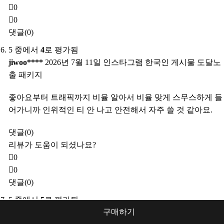
0
0
댓글(0)
5 중에서
4
로 평가됨
jiwoo****
2026년 7월 11일
인스타그램 한국인 게시물 도달노
출 패키지
좋아요부터 트래픽까지 비율 알아서 비율 맞게 스무스하게 들
어가니까 인위적인 티 안 나고 안전해서 자주 쓸 것 같아요.
댓글(0)
리뷰가 도움이 되셨나요?
0
0
댓글(0)
5 중에서
5
로 평가됨
구매하기
jiwon****
2026년 7월 9일
인스타 한국인 게시물 댓글(내용 직