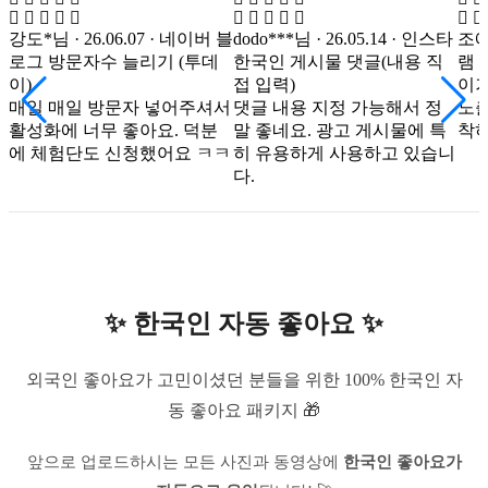
강도*님 · 26.06.07 · 네이버 블
dodo***님 · 26.05.14 · 인스타
조예*
로그 방문자수 늘리기 (투데
한국인 게시물 댓글(내용 직
램 
이)
접 입력)
이거
매일 매일 방문자 넣어주셔서
댓글 내용 지정 가능해서 정
노출
활성화에 너무 좋아요. 덕분
말 좋네요. 광고 게시물에 특
착하
에 체험단도 신청했어요 ㅋㅋ
히 유용하게 사용하고 있습니
다.
✨ 한국인 자동 좋아요 ✨
외국인 좋아요가 고민이셨던 분들을 위한 100% 한국인 자
동 좋아요 패키지 🎁
앞으로 업로드하시는 모든 사진과 동영상에
한국인 좋아요가