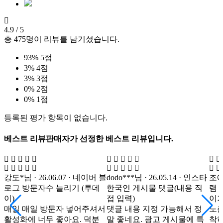
4.9
/ 5
총
475
명이 리뷰를 남기셨습니다.
93%
5점
3%
4점
3%
3점
0%
2점
0%
1점
등록된 평가 항목이 없습니다.
베스트 리뷰
판매자가 선정한 베스트 리뷰입니다.
강도*님 · 26.06.07 · 네이버 블
dodo***님 · 26.05.14 · 인스타
조예*
로그 방문자수 늘리기 (투데
한국인 게시물 댓글(내용 직
램 
이)
접 입력)
이거
매일 매일 방문자 넣어주셔서
댓글 내용 지정 가능해서 정
노출
활성화에 너무 좋아요. 덕분
말 좋네요. 광고 게시물에 특
착하