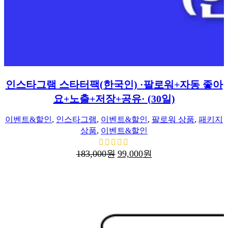
인스타그램 스타터팩(한국인) ·팔로워+자동 좋아
요+노출+저장+공유· (30일)
이벤트&할인
,
인스타그램
,
이벤트&할인
,
팔로워 상품
,
패키지
상품
,
이벤트&할인
원
현
183,000
원
99,000
원
래
재
가
가
격:
격:
183,000
99,000
원.
원.