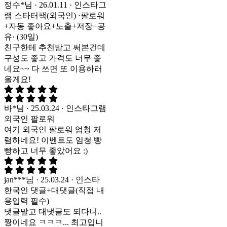
정수*님 · 26.01.11 · 인스타그
램 스타터팩(외국인) ·팔로워
+자동 좋아요+노출+저장+공
유· (30일)
친구한테 추천받고 써본건데
구성도 좋고 가격도 너무 좋
네요~~ 다 쓰면 또 이용하러
올게요!
바*님 · 25.03.24 · 인스타그램
외국인 팔로워
여기 외국인 팔로워 엄청 저
렴하네요! 이벤트도 엄청 빵
빵하고 너무 좋았어요 :)
jan***님 · 25.03.24 · 인스타
한국인 댓글+대댓글(직접 내
용입력 필수)
댓글말고 대댓글도 되다니..
짱이네요 ㅋㅋㅋ... 최고입니