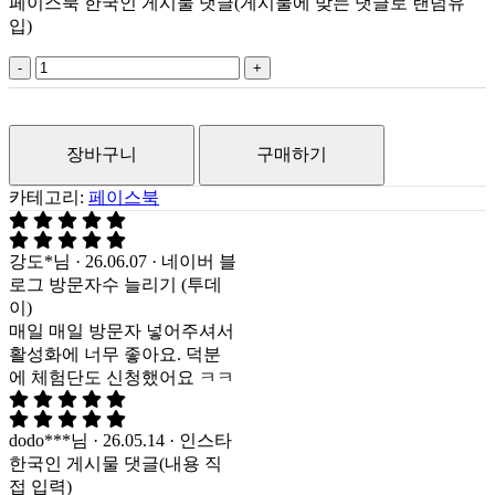
페이스북 한국인 게시물 댓글(게시물에 맞는 댓글로 랜덤유
입)
페
이
스
북
장바구니
구매하기
한
국
카테고리:
페이스북
인
게
시
강도*님 · 26.06.07 · 네이버 블
물
로그 방문자수 늘리기 (투데
댓
이)
글
매일 매일 방문자 넣어주셔서
(게
활성화에 너무 좋아요. 덕분
시
에 체험단도 신청했어요 ㅋㅋ
물
에
맞
dodo***님 · 26.05.14 · 인스타
는
한국인 게시물 댓글(내용 직
댓
접 입력)