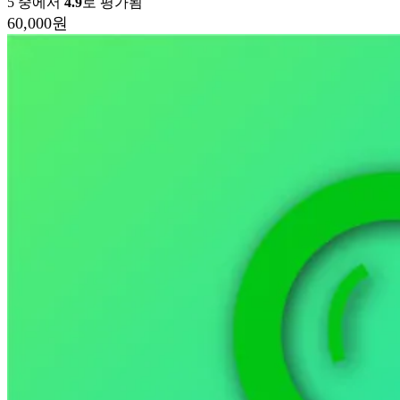
5 중에서
4.9
로 평가됨
60,000
원