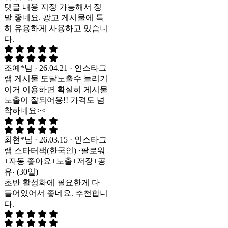
글
댓글 내용 지정 가능해서 정
로
말 좋네요. 광고 게시물에 특
랜
히 유용하게 사용하고 있습니
덤
다.
유
입)
조예*님 · 26.04.21 · 인스타그
수
램 게시물 도달노출수 늘리기
량
이거 이용하면 확실히 게시물
노출이 잘되어용!! 가격도 넘
착하네요><
최현*님 · 26.03.15 · 인스타그
램 스타터팩(한국인) ·팔로워
+자동 좋아요+노출+저장+공
유· (30일)
초반 활성화에 필요한게 다
들어있어서 좋네요. 추천합니
다.