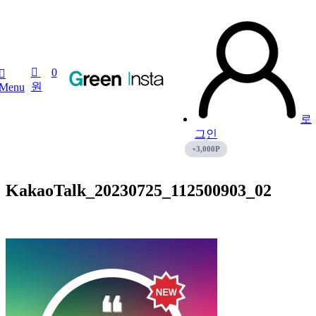
0
03
8월
0
원
Menu
로
그인
KakaoTalk_20230725_112500903_02