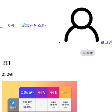
0
원
로그
표1
21
2월