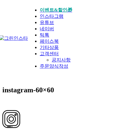
28
이벤트&할인🎁
인스타그램
3월
유튜브
네이버
틱톡
페이스북
기타상품
고객센터
공지사항
주문양식작성
instagram-60×60