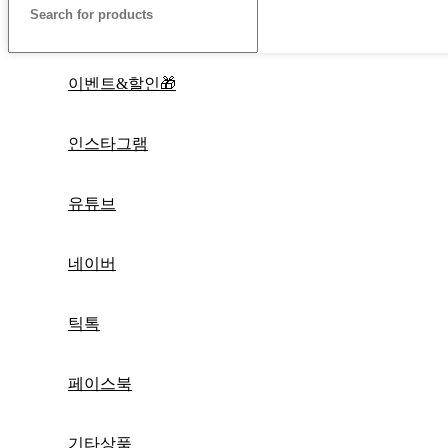
이벤트&할인🎁
인스타그램
유튜브
네이버
틱톡
페이스북
기타상품