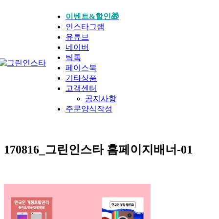
16
이벤트&할인🎁
인스타그램
8월
유튜브
네이버
틱톡
페이스북
기타상품
고객센터
공지사항
주문양식작성
170816_그린인스타 홈페이지배너-01