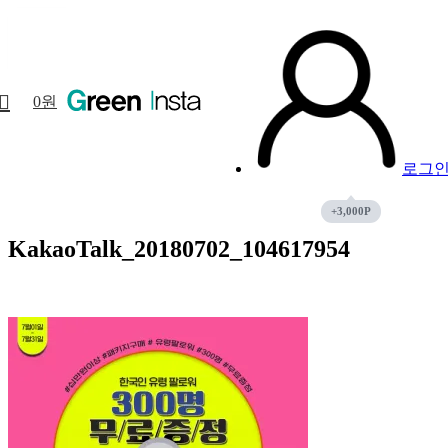
02
7월
0
원
로그
KakaoTalk_20180702_104617954