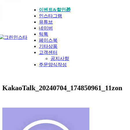
24
이벤트&할인🎁
인스타그램
3월
유튜브
네이버
틱톡
페이스북
기타상품
고객센터
공지사항
주문양식작성
KakaoTalk_20240704_174850961_11zon