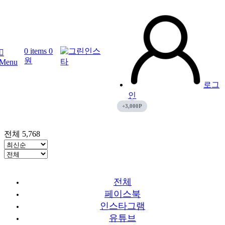
0
items
0
원
Menu
로그
인
전체 5,768
전체
페이스북
인스타그램
유튜브